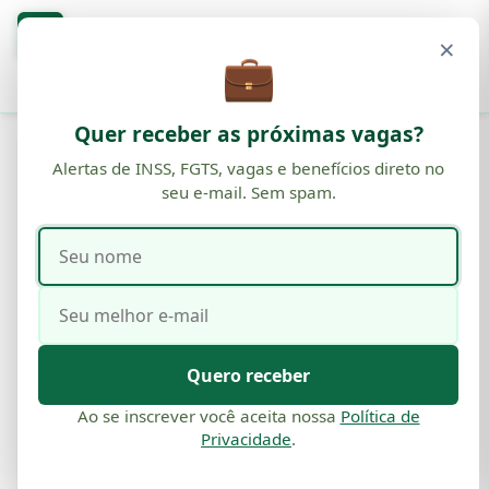
Blog
O
×
BENEFÍCIOS · INSS · FGTS
💼
Buscar
Quer receber as próximas vagas?
UNCATEGORIZED
Alertas de INSS, FGTS, vagas e benefícios direto no
seu e-mail. Sem spam.
Atacadão Trabalhe Conosco: Guia
Completo para Enviar seu
Seu
Seu
Currículo e Conquistar Vagas
nome
e-
mail
Por
Comunicação
·
13 de set, 2025
·
17 min de leitura
Quero receber
Ao se inscrever você aceita nossa
Política de
Privacidade
.