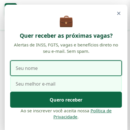
Blog
O
×
BENEFÍCIOS · INSS · FGTS
💼
Buscar
Quer receber as próximas vagas?
VAGA
Alertas de INSS, FGTS, vagas e benefícios direto no
seu e-mail. Sem spam.
Empréstimo Consignado BMG:
Entenda as Condições, Vantagens
Seu
Seu
e Faça sua Simulação em 2025
nome
e-
mail
Por
Comunicação
·
14 de out, 2025
·
22 min de leitura
Quero receber
Ao se inscrever você aceita nossa
Política de
Privacidade
.