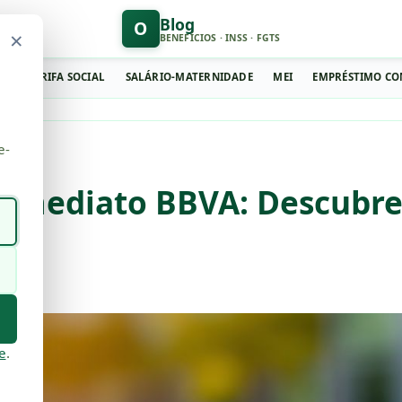
Blog
O
×
BENEFÍCIOS · INSS · FGTS
AL
TARIFA SOCIAL
SALÁRIO-MATERNIDADE
MEI
EMPRÉSTIMO CO
e-
Inmediato BBVA: Descubr
e
.