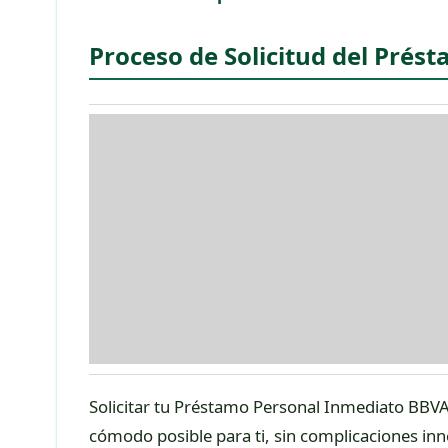
Proceso de Solicitud del Pré
Solicitar tu Préstamo Personal Inmediato BBVA 
cómodo posible para ti, sin complicaciones inn
Obtención a Través de la App BBVA
Si ya eres cliente de BBVA y usas la aplicación
directamente a tu app si cumples con ciertos cr
Accede a tu App BBVA:
Abre la aplicac
Busca “Oportunidades”:
Normalmente, 
Selecciona la Invitación:
Si hay una of