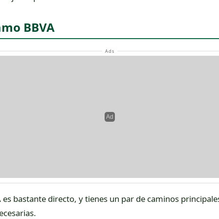
stamo BBVA
es bastante directo, y tienes un par de caminos principales
ecesarias.
 móvil, esta es probablemente la vía más rápida. Muchas vec
iterios. Es como si te dijeran “oye, te tenemos preaprobad
ión en tu teléfono.
esta sección está dentro del menú “Más” o similar.
erta de préstamo para ti, la verás ahí. Haz clic en ella.