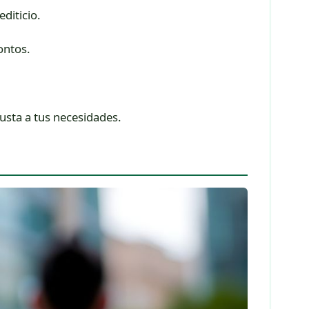
diticio.
montos.
justa a tus necesidades.