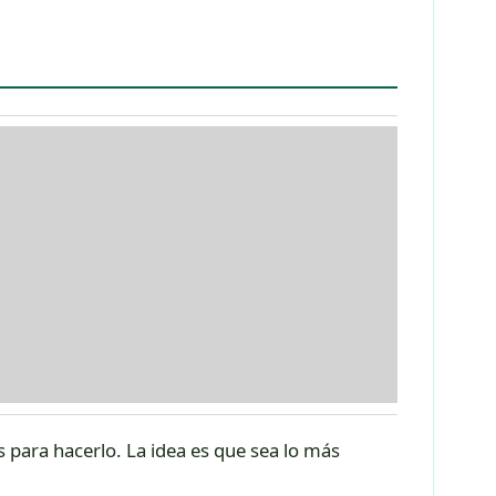
 para hacerlo. La idea es que sea lo más
es, el banco te enviará una invitación
o esto”.