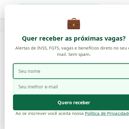
Buscar
💼
VAGA
GOV.BR
CNH SOCI
Quer receber as próximas vagas?
Alertas de INSS, FGTS, vagas e benefícios direto no seu 
UNCATEGORIZED
mail. Sem spam.
Préstamo Personal 
Seu
Seu
Sus Ventajas Clave
nome
e-
mail
Por
Comunicação
·
15 de set, 2025
·
18 min de leitura
Quero receber
Ao se inscrever você aceita nossa
Política de Privacidad