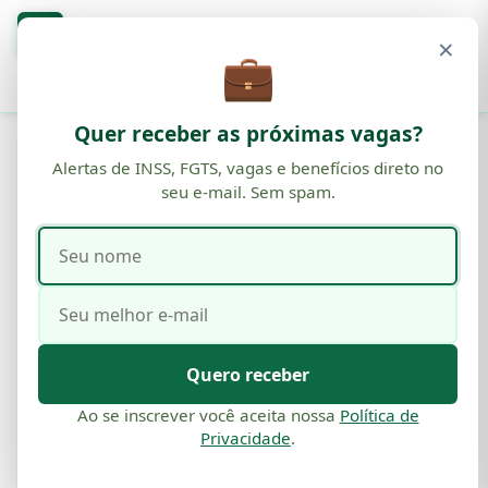
Blog
O
×
BENEFÍCIOS · INSS · FGTS
💼
Buscar
Quer receber as próximas vagas?
UNCATEGORIZED
Alertas de INSS, FGTS, vagas e benefícios direto no
seu e-mail. Sem spam.
Préstamos Personales Seguros y
Confiables: Tu Guía Definitiva
Seu
Seu
para Tomar la Mejor Decisión
nome
e-
Financiera
mail
Por
Comunicação
·
28 de set, 2025
·
23 min de leitura
·
Atualizado em
03 de jun, 2026
Quero receber
Ao se inscrever você aceita nossa
Política de
Privacidade
.