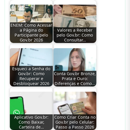
ENEM: Como Acessar
a Página do
Valores a Receber
Participante pelo
pelo Gov.br: Como
Gov.br 2026
Consultar…
Esqueci a Senha do
Gov.br: Como
Conta Gov.br Bronze,
Recuperar e
Prata e Ouro:
Desbloquear 2026
Diferenças e Como…
Aplicativo Gov.br:
Como Criar Conta no
Como Baixar,
Gov.br pelo Celular:
Carteira de…
Passo a Passo 2026