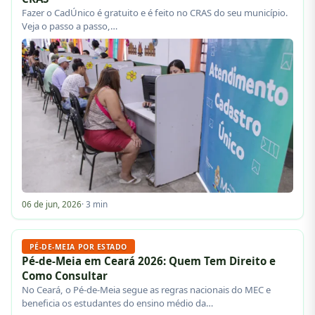
Fazer o CadÚnico é gratuito e é feito no CRAS do seu município.
Veja o passo a passo,…
06 de jun, 2026
· 3 min
PÉ-DE-MEIA POR ESTADO
Pé-de-Meia em Ceará 2026: Quem Tem Direito e
Como Consultar
No Ceará, o Pé-de-Meia segue as regras nacionais do MEC e
beneficia os estudantes do ensino médio da…