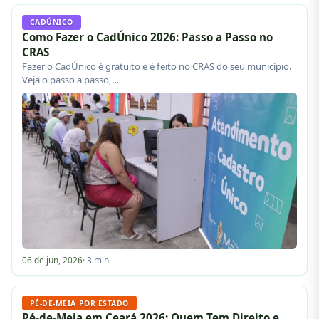
CADÚNICO
Como Fazer o CadÚnico 2026: Passo a Passo no
CRAS
Fazer o CadÚnico é gratuito e é feito no CRAS do seu município.
Veja o passo a passo,…
06 de jun, 2026
· 3 min
PÉ-DE-MEIA POR ESTADO
Pé-de-Meia em Ceará 2026: Quem Tem Direito e