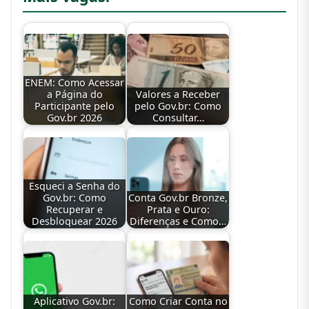
ENEM: Como Acessar
a Página do
Valores a Receber
Participante pelo
pelo Gov.br: Como
Gov.br 2026
Consultar…
Esqueci a Senha do
Gov.br: Como
Conta Gov.br Bronze,
Recuperar e
Prata e Ouro:
Desbloquear 2026
Diferenças e Como…
Aplicativo Gov.br:
Como Criar Conta no