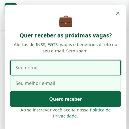
Blog
O
×
BENEFÍCIOS · INSS · FGTS
💼
Buscar
Quer receber as próximas vagas?
VAGA
Alertas de INSS, FGTS, vagas e benefícios direto no
seu e-mail. Sem spam.
Como Cadastrar Seu Currículo em
uma Empresa: Guia Completo
Seu
Seu
para Conseguir Entrevistas
nome
e-
mail
Por
Comunicação
·
27 de ago, 2025
·
21 min de leitura
·
Atualizado em
03 de jun, 2026
Quero receber
Ao se inscrever você aceita nossa
Política de
Privacidade
.